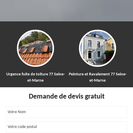
ture 77 Seine-
Peinture et Ravalement 77 Seine-
Nettoyage et démouss
e
et-Marne
toiture 77
Demande de devis gratuit