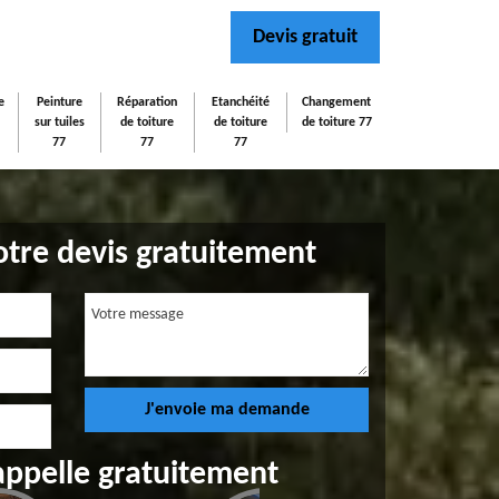
Devis gratuit
e
Peinture
Réparation
Etanchéité
Changement
sur tuiles
de toiture
de toiture
de toiture 77
77
77
77
tre devis gratuitement
appelle gratuitement