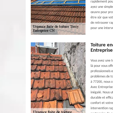
rapidement pour
ayez une simple
œuvre pour prot
être sûr que vot
de retrouver ra
pour une interv
Toiture e
Entrepris
Vous avez une t
là pour vous off
professionnels 
problèmes de toi
à 77200, nous c
Avec Entreprise 
inégalé. Nous u
durable et effi
confort et votr
intervention ra