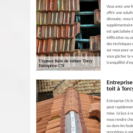
Vous avez une fu
offrir une solut
dévouée, nous i
supplémentaire.
est spécialisée 
infiltration ou 
des techniques 
sur nous pour un
vous gâcher la 
tranquillité d'e
Entreprise
toit à Torc
Entreprise CN in
peut rapidement
mise. Grâce à n
nous rendre che
ou dans les fau
procédons à une