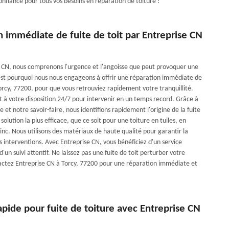
onfiance pour tous vos besoins en réparation de toiture !
 immédiate de fuite de toit par Entreprise CN
 CN, nous comprenons l'urgence et l'angoisse que peut provoquer une
C'est pourquoi nous nous engageons à offrir une réparation immédiate de
Torcy, 77200, pour que vous retrouviez rapidement votre tranquillité.
t à votre disposition 24/7 pour intervenir en un temps record. Grâce à
 et notre savoir-faire, nous identifions rapidement l'origine de la fuite
 solution la plus efficace, que ce soit pour une toiture en tuiles, en
inc. Nous utilisons des matériaux de haute qualité pour garantir la
s interventions. Avec Entreprise CN, vous bénéficiez d'un service
d'un suivi attentif. Ne laissez pas une fuite de toit perturber votre
actez Entreprise CN à Torcy, 77200 pour une réparation immédiate et
apide pour fuite de toiture avec Entreprise CN