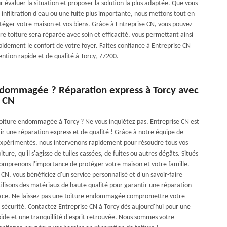
 évaluer la situation et proposer la solution la plus adaptée. Que vous
 infiltration d'eau ou une fuite plus importante, nous mettons tout en
éger votre maison et vos biens. Grâce à Entreprise CN, vous pouvez
re toiture sera réparée avec soin et efficacité, vous permettant ainsi
pidement le confort de votre foyer. Faites confiance à Entreprise CN
ention rapide et de qualité à Torcy, 77200.
ndommagée ? Réparation express à Torcy avec
e CN
oiture endommagée à Torcy ? Ne vous inquiétez pas, Entreprise CN est
rir une réparation express et de qualité ! Grâce à notre équipe de
expérimentés, nous intervenons rapidement pour résoudre tous vos
ture, qu'il s'agisse de tuiles cassées, de fuites ou autres dégâts. Situés
omprenons l'importance de protéger votre maison et votre famille.
CN, vous bénéficiez d'un service personnalisé et d'un savoir-faire
tilisons des matériaux de haute qualité pour garantir une réparation
cace. Ne laissez pas une toiture endommagée compromettre votre
e sécurité. Contactez Entreprise CN à Torcy dès aujourd'hui pour une
pide et une tranquillité d'esprit retrouvée. Nous sommes votre