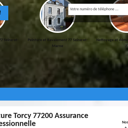
!
eine-et-
Peinture et Ravalement 77 Seine-et-
Nettoyage et démoussa
Marne
77
ture Torcy 77200 Assurance
essionnelle
No