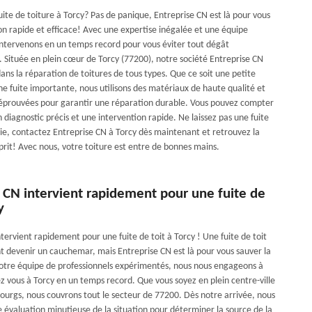
ite de toiture à Torcy? Pas de panique, Entreprise CN est là pour vous
ion rapide et efficace! Avec une expertise inégalée et une équipe
ntervenons en un temps record pour vous éviter tout dégât
 Située en plein cœur de Torcy (77200), notre société Entreprise CN
dans la réparation de toitures de tous types. Que ce soit une petite
une fuite importante, nous utilisons des matériaux de haute qualité et
éprouvées pour garantir une réparation durable. Vous pouvez compter
 diagnostic précis et une intervention rapide. Ne laissez pas une fuite
vie, contactez Entreprise CN à Torcy dès maintenant et retrouvez la
sprit! Avec nous, votre toiture est entre de bonnes mains.
 CN intervient rapidement pour une fuite de
y
tervient rapidement pour une fuite de toit à Torcy ! Une fuite de toit
 devenir un cauchemar, mais Entreprise CN est là pour vous sauver la
otre équipe de professionnels expérimentés, nous nous engageons à
z vous à Torcy en un temps record. Que vous soyez en plein centre-ville
bourgs, nous couvrons tout le secteur de 77200. Dès notre arrivée, nous
 évaluation minutieuse de la situation pour déterminer la source de la