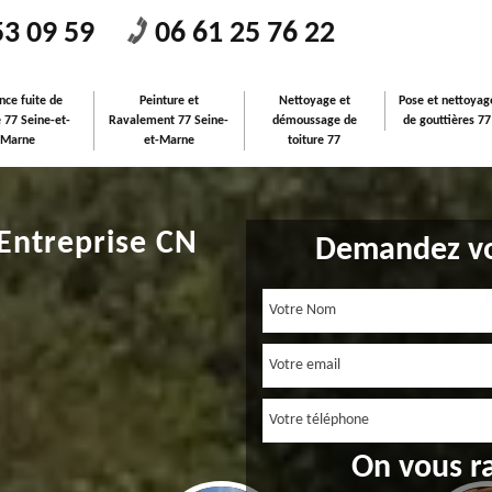
53 09 59
06 61 25 76 22
nce fuite de
Peinture et
Nettoyage et
Pose et nettoyag
e 77 Seine-et-
Ravalement 77 Seine-
démoussage de
de gouttières 77
Marne
et-Marne
toiture 77
 Entreprise CN
Demandez vo
On vous r