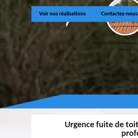
Voir nos réalisations
Contactez-nous
Couvreur 77
Urgence fuite de toiture 77 S
Marne
Urgence fuite de toi
prof