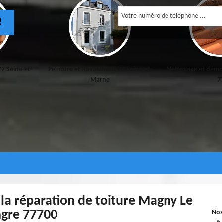
!
77 Seine-et-
Peinture et Ravalement 77 Seine-et-
Nettoyage et démo
Marne
7
 la réparation de toiture Magny Le
gre 77700
No