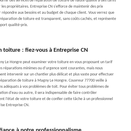
ournir des services de réparation de toiture de haute qualité à des tarifs
les propriétaires. Entreprise CN s'efforce de maintenir des prix
r répondre aux besoins et au budget de chaque client. Vous verrez que
 réparation de toiture est transparent, sans coûts cachés, et représente
port qualité-prix.
 toiture : fiez-vous à Entreprise CN
y Le Hongre peut examiner votre toiture en vous proposant un tarif
es réparations minimes ou d’urgence sont courantes, mais nous
t intervenir sur un chantier plus délicat et plus vaste pour effectuer
réparation de toiture à Magny Le Hongre. Couvreur 77700 veille à
ins adéquats à vos problèmes de toit. Pour éviter tous problèmes de
tration d’eau ou autre, il sera indispensable de faire contrôler
t l’état de votre toiture et de confier cette tâche à un professionnel
rise Entreprise CN.
fiance à notre professionnalisme