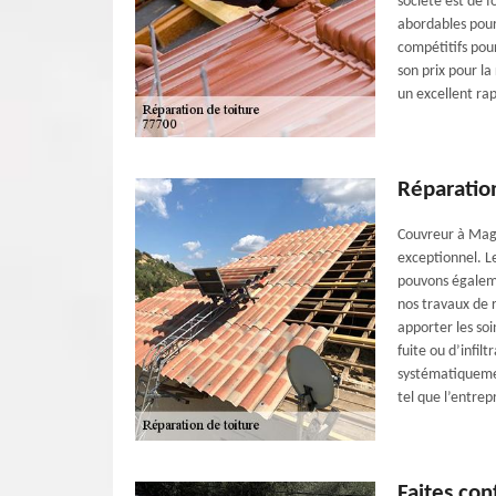
société est de f
abordables pour 
compétitifs pou
son prix pour la
un excellent rap
Réparation
Couvreur à Magn
exceptionnel. L
pouvons égalemen
nos travaux de 
apporter les so
fuite ou d’infil
systématiquemen
tel que l’entrep
Faites con