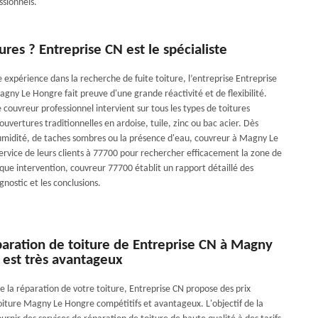
ssionnels.
tures ? Entreprise CN est le spécialiste
 expérience dans la recherche de fuite toiture, l’entreprise Entreprise
gny Le Hongre fait preuve d'une grande réactivité et de flexibilité.
couvreur professionnel intervient sur tous les types de toitures
couvertures traditionnelles en ardoise, tuile, zinc ou bac acier. Dès
humidité, de taches sombres ou la présence d'eau, couvreur à Magny Le
ervice de leurs clients à 77700 pour rechercher efficacement la zone de
aque intervention, couvreur 77700 établit un rapport détaillé des
gnostic et les conclusions.
paration de toiture de Entreprise CN à Magny
 est très avantageux
 de la réparation de votre toiture, Entreprise CN propose des prix
oiture Magny Le Hongre compétitifs et avantageux. L'objectif de la