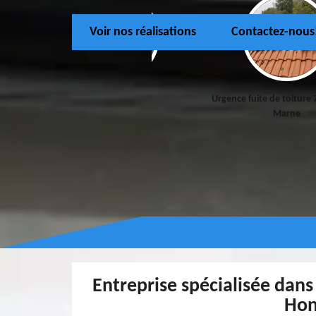
Voir nos réalisations
Contactez-nous
Couvreur 77
Urgence fuite de toiture 
Marne
Entreprise spécialisée dans
Hon