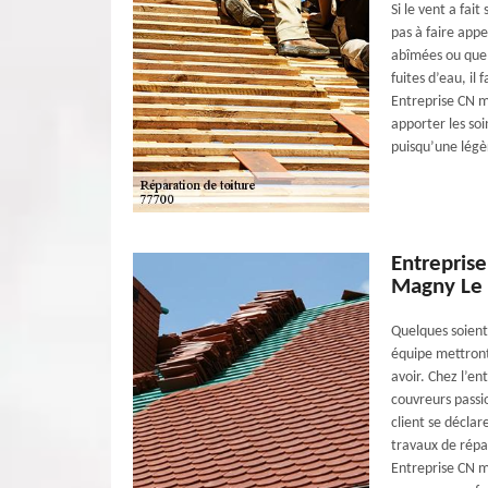
Si le vent a fait
pas à faire app
abîmées ou que v
fuites d’eau, il
Entreprise CN me
apporter les so
puisqu’une légè
Entreprise
Magny Le
Quelques soient 
équipe mettront
avoir. Chez l’e
couvreurs passi
client se déclar
travaux de répa
Entreprise CN me