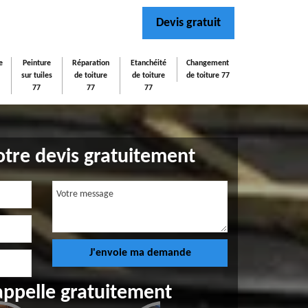
Devis gratuit
e
Peinture
Réparation
Etanchéité
Changement
sur tuiles
de toiture
de toiture
de toiture 77
77
77
77
tre devis gratuitement
appelle gratuitement