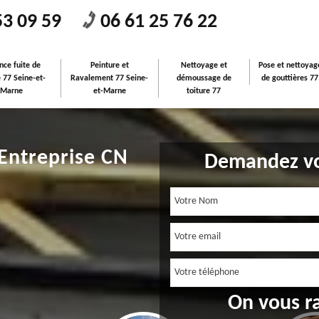
53 09 59
06 61 25 76 22
nce fuite de
Peinture et
Nettoyage et
Pose et nettoyag
e 77 Seine-et-
Ravalement 77 Seine-
démoussage de
de gouttières 77
Marne
et-Marne
toiture 77
 Entreprise CN
Demandez vo
On vous r