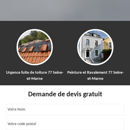
iture 77 Seine-
Peinture et Ravalement 77 Seine-
Nettoyage et démous
ne
et-Marne
toiture 77
Demande de devis gratuit