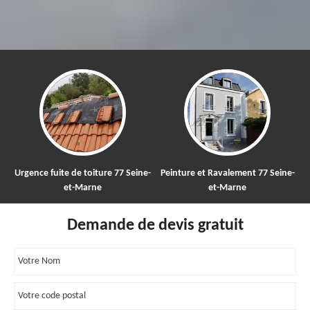
uite de toiture 77 Seine-
Peinture et Ravalement 77 Seine-
Nettoyage 
et-Marne
et-Marne
to
Demande de devis gratuit