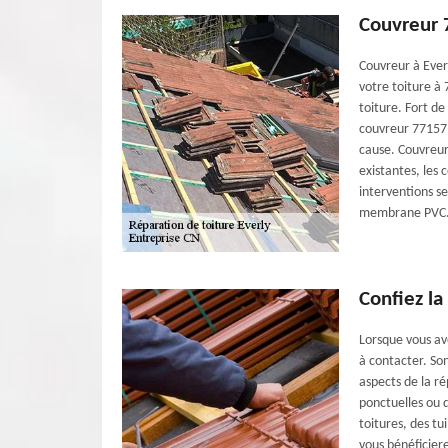
Couvreur 
Couvreur à Ever
votre toiture à
toiture. Fort de
couvreur 77157 e
cause. Couvreur 
existantes, les 
interventions se
membrane PVC
Confiez la
Lorsque vous ave
à contacter. So
aspects de la ré
ponctuelles ou d
toitures, des tu
vous bénéficiere