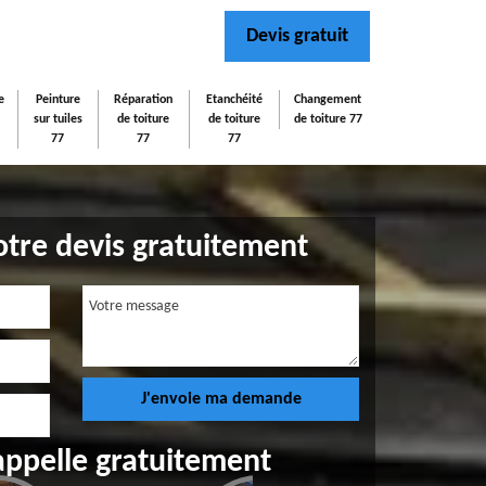
Devis gratuit
e
Peinture
Réparation
Etanchéité
Changement
sur tuiles
de toiture
de toiture
de toiture 77
77
77
77
tre devis gratuitement
appelle gratuitement