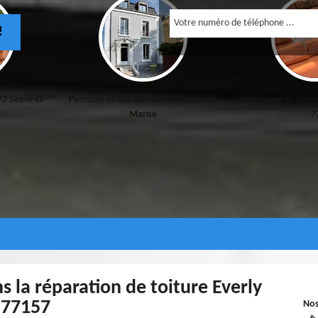
!
77 Seine-et-
Peinture et Ravalement 77 Seine-et-
Nettoyage et démo
Marne
7
s la réparation de toiture Everly
77157
No