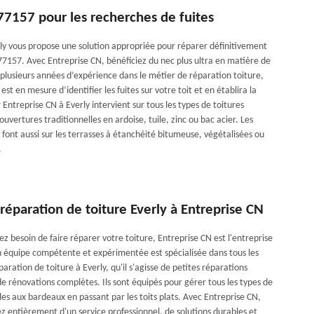
77157 pour les recherches de fuites
ly vous propose une solution appropriée pour réparer définitivement
 77157. Avec Entreprise CN, bénéficiez du nec plus ultra en matière de
 plusieurs années d’expérience dans le métier de réparation toiture,
st en mesure d’identifier les fuites sur votre toit et en établira la
Entreprise CN à Everly intervient sur tous les types de toitures
couvertures traditionnelles en ardoise, tuile, zinc ou bac acier. Les
 font aussi sur les terrasses à étanchéité bitumeuse, végétalisées ou
.
 réparation de toiture Everly à Entreprise CN
z besoin de faire réparer votre toiture, Entreprise CN est l'entreprise
n équipe compétente et expérimentée est spécialisée dans tous les
paration de toiture à Everly, qu'il s'agisse de petites réparations
e rénovations complètes. Ils sont équipés pour gérer tous les types de
iles aux bardeaux en passant par les toits plats. Avec Entreprise CN,
z entièrement d'un service professionnel, de solutions durables et