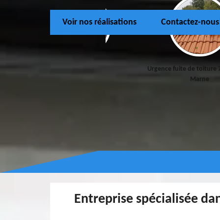
Voir nos réalisations
Contactez-nous
Couvreur 77
Urgence fuite de toiture 
Marne
Entreprise spécialisée dan