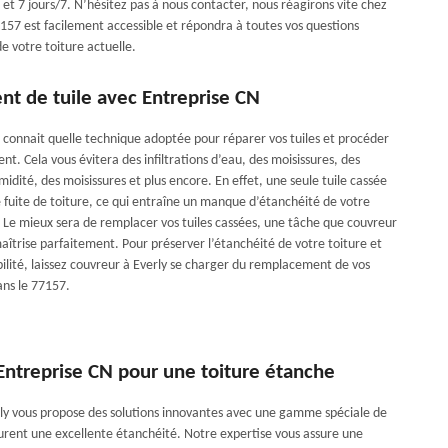
 et 7 jours/7. N’hésitez pas à nous contacter, nous réagirons vite chez
157 est facilement accessible et répondra à toutes vos questions
e votre toiture actuelle.
t de tuile avec Entreprise CN
connait quelle technique adoptée pour réparer vos tuiles et procéder
t. Cela vous évitera des infiltrations d’eau, des moisissures, des
dité, des moisissures et plus encore. En effet, une seule tuile cassée
 fuite de toiture, ce qui entraîne un manque d’étanchéité de votre
y. Le mieux sera de remplacer vos tuiles cassées, une tâche que couvreur
aîtrise parfaitement. Pour préserver l’étanchéité de votre toiture et
bilité, laissez couvreur à Everly se charger du remplacement de vos
ans le 77157.
Entreprise CN pour une toiture étanche
ly vous propose des solutions innovantes avec une gamme spéciale de
surent une excellente étanchéité. Notre expertise vous assure une