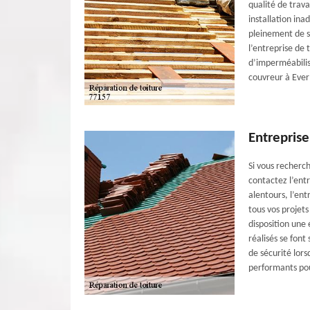
qualité de trav
installation ina
pleinement de sa
l’entreprise de
d’imperméabilis
couvreur à Everl
Entreprise
Si vous recherch
contactez l’entr
alentours, l’ent
tous vos projets
disposition une 
réalisés se font
de sécurité lors
performants pour