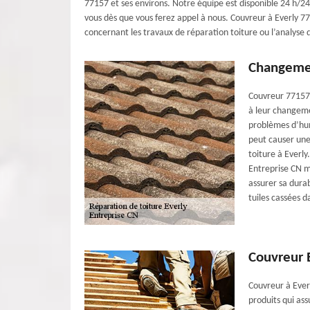
77157 et ses environs. Notre équipe est disponible 24 h/24
vous dès que vous ferez appel à nous. Couvreur à Everly 77
concernant les travaux de réparation toiture ou l’analyse d
Changemen
Couvreur 77157 
à leur changemen
problèmes d’humi
peut causer une
toiture à Everl
Entreprise CN m
assurer sa dura
tuiles cassées d
Couvreur 
Couvreur à Ever
produits qui as