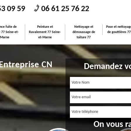
53 09 59
06 61 25 76 22
nce fuite de
Peinture et
Nettoyage et
Pose et nettoyag
e 77 Seine-et-
Ravalement 77 Seine-
démoussage de
de gouttières 77
Marne
et-Marne
toiture 77
 Entreprise CN
Demandez vo
On vous r