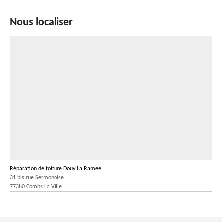
Nous localiser
Réparation de toiture Douy La Ramee
31 bis rue Sermonoise
77380 Combs La Ville