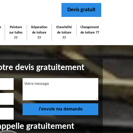
Devis gratuit
e
Peinture
Réparation
Etanchéité
Changement
sur tuiles
de toiture
de toiture
de toiture 77
77
77
77
tre devis gratuitement
appelle gratuitement