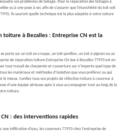
ésoudre vos problèmes de faîtage. Pour la réparation des faîtages à
lée ou à une pose à sec afin de s’assurer que l’étanchéité du toit soit
970, ils sauront quelle technique est la plus adaptée à votre toiture
 toiture à Bezalles : Entreprise CN est la
se porte sur un toit en croupe, un toit-pavillon, un toit à pignon ou un
eprise de réparation toiture Entreprise CN sise à Bezalles 77970 est en
ser tout travail de charpente et couverture sur n’importe quel type de
tous les matériaux et méthodes d’isolation que vous préférez ou qui
 le mieux. Confiez tous vos projets de réfection toiture à couvreur à
spose d’une équipe sérieuse apte à vous accompagner tout au long de la
otre toiture.
 CN : des interventions rapides
z une infiltration d’eau, les couvreurs 77970 chez l’entreprise de