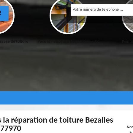
!
sage de toiture
Pose et nettoyage de gouttières 77
Peintu
 la réparation de toiture Bezalles
77970
No