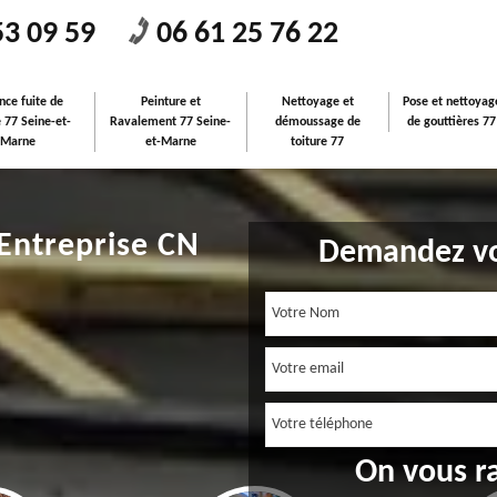
53 09 59
06 61 25 76 22
nce fuite de
Peinture et
Nettoyage et
Pose et nettoyag
e 77 Seine-et-
Ravalement 77 Seine-
démoussage de
de gouttières 77
Marne
et-Marne
toiture 77
 Entreprise CN
Demandez vo
On vous r