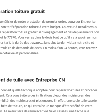
ration toiture gratuit
 bénéficier de notre prestation de premier ordre, couvreur Entreprise
 son tarif réparation toiture à votre budget. Couvreur à Bezalles vous
s réparation toiture gratuit sans engagement et des déplacements non
ut le 77970. Vous verrez dans le devis tout ce qu’il y a à savoir sur nos
eur tarif, la durée des travaux… Sans plus tarder, visitez notre site et
ormulaire de demande de devis. En moins d’un 24 heures, vous recevez
n détaillée et personnalisée.
t de tuile avec Entreprise CN
connait quelle technique adoptée pour réparer vos tuiles et procéder
t. Cela vous évitera des infiltrations d’eau, des moisissures, des
dité, des moisissures et plus encore. En effet, une seule tuile cassée
 fuite de toiture, ce qui entraîne un manque d’étanchéité de votre
les. Le mieux sera de remplacer vos tuiles cassées, une tâche que