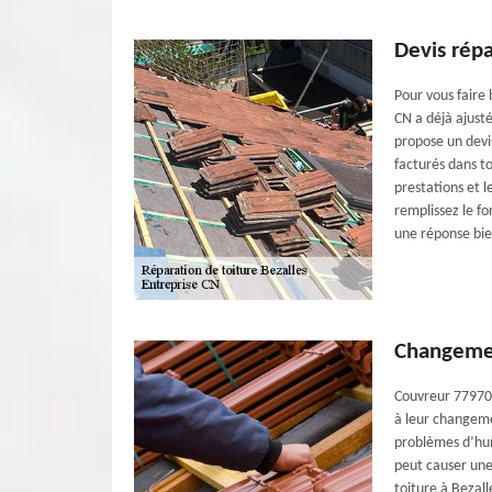
Devis répa
Pour vous faire
CN a déjà ajusté
propose un devi
facturés dans to
prestations et l
remplissez le f
une réponse bie
Changemen
Couvreur 77970 
à leur changemen
problèmes d’humi
peut causer une
toiture à Bezal