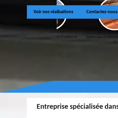
Voir nos réalisations
Contactez-nous
 Seine-et-
Peinture et Ravalement 77 Seine-et-
Nettoyage et démous
Marne
77
Entreprise spécialisée dans