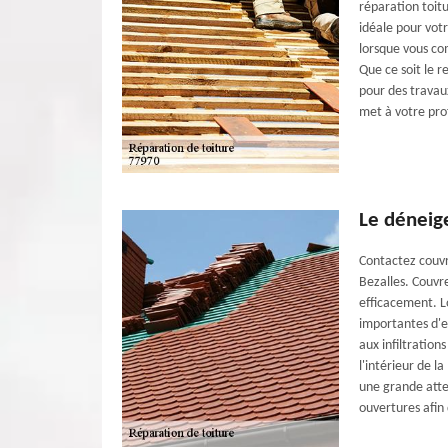
réparation toit
idéale pour votr
lorsque vous co
Que ce soit le r
pour des travau
met à votre prof
Le déneig
Contactez couvr
Bezalles. Couvr
efficacement. L
importantes d'e
aux infiltration
l'intérieur de 
une grande atte
ouvertures afin 