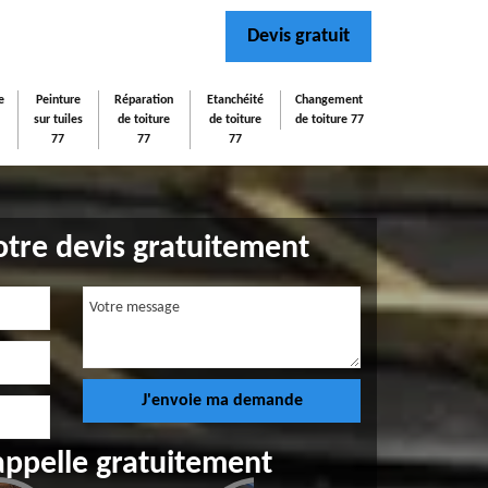
Devis gratuit
e
Peinture
Réparation
Etanchéité
Changement
sur tuiles
de toiture
de toiture
de toiture 77
77
77
77
tre devis gratuitement
appelle gratuitement