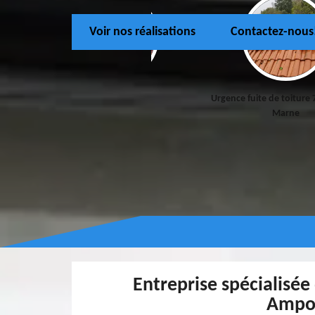
Voir nos réalisations
Contactez-nous
Couvreur 77
Urgence fuite de toiture 
Marne
Entreprise spécialisée
Ampon