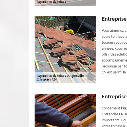
Entrepris
Vous aimeriez av
votre toit face 
toujours vous co
années, couvreu
offrir des solut
accompagnement 
reconnue par to
CN est parmi la
Entreprise
Concernant l’ur
Entreprise CN s
importants. Cou
votre toiture à 