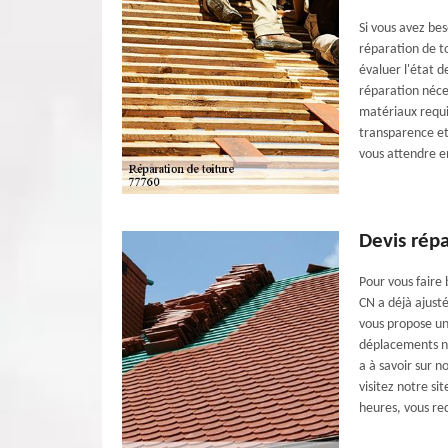
Si vous avez bes
réparation de to
évaluer l'état d
réparation néce
matériaux requi
transparence et
vous attendre en
Devis répa
Pour vous faire
CN a déjà ajust
vous propose un
déplacements non
a à savoir sur n
visitez notre si
heures, vous re