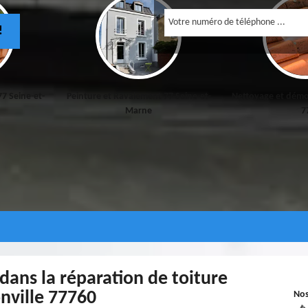
!
77 Seine-et-
Peinture et Ravalement 77 Seine-et-
Nettoyage et démo
Marne
7
 dans la réparation de toiture
ville 77760
No