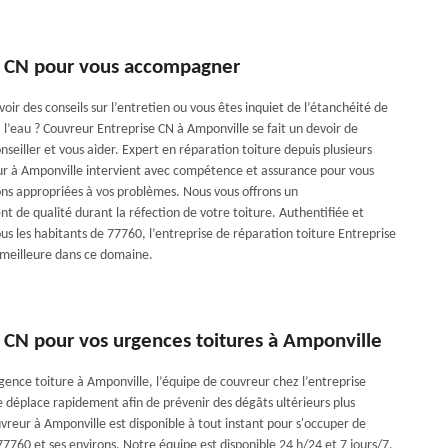
e CN pour vous accompagner
oir des conseils sur l’entretien ou vous êtes inquiet de l’étanchéité de
à l’eau ? Couvreur Entreprise CN à Amponville se fait un devoir de
nseiller et vous aider. Expert en réparation toiture depuis plusieurs
r à Amponville intervient avec compétence et assurance pour vous
ions appropriées à vos problèmes. Nous vous offrons un
de qualité durant la réfection de votre toiture. Authentifiée et
us les habitants de 77760, l’entreprise de réparation toiture Entreprise
 meilleure dans ce domaine.
 CN pour vos urgences toitures à Amponville
gence toiture à Amponville, l’équipe de couvreur chez l’entreprise
e déplace rapidement afin de prévenir des dégâts ultérieurs plus
vreur à Amponville est disponible à tout instant pour s'occuper de
77760 et ses environs. Notre équipe est disponible 24 h/24 et 7 jours/7.