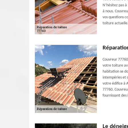
N’hésitez pas à
à nous. Couvreu
vos questions co
toiture actuelle
Réparatio
Couvreur 77760 
votre toiture a
habitation se do
intempéries et 
votre édifice à 
77760. Couvreur
fournissant des 
Le déneig