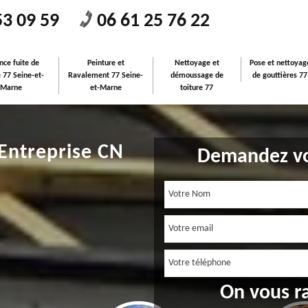
53 09 59
06 61 25 76 22
nce fuite de
Peinture et
Nettoyage et
Pose et nettoyag
e 77 Seine-et-
Ravalement 77 Seine-
démoussage de
de gouttières 77
Marne
et-Marne
toiture 77
 Entreprise CN
Demandez vo
On vous r