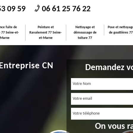
53 09 59
06 61 25 76 22
nce fuite de
Peinture et
Nettoyage et
Pose et nettoyag
e 77 Seine-et-
Ravalement 77 Seine-
démoussage de
de gouttières 77
Marne
et-Marne
toiture 77
 Entreprise CN
Demandez vo
On vous r