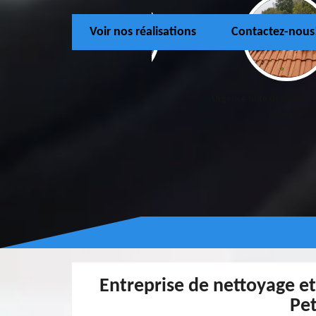
Voir nos réalisations
Contactez-nous
Couvreur 77
Urgence fuite de toiture 
Marne
Entreprise de nettoyage et
Pet