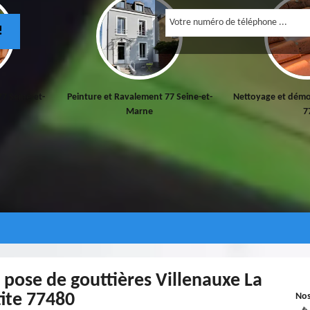
!
77 Seine-et-
Peinture et Ravalement 77 Seine-et-
Nettoyage et démo
Marne
7
 pose de gouttières Villenauxe La
ite 77480
No