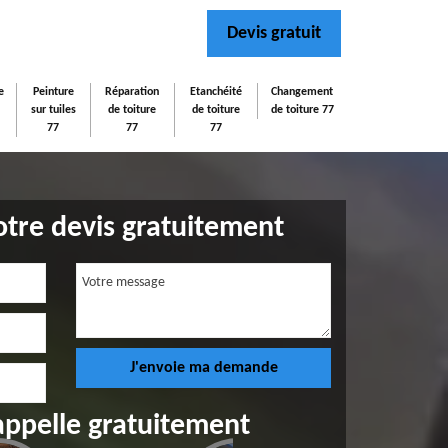
Devis gratuit
e
Peinture
Réparation
Etanchéité
Changement
sur tuiles
de toiture
de toiture
de toiture 77
77
77
77
tre devis gratuitement
appelle gratuitement