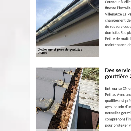
Couvreur à Ville
finesse l’instal
Villenauxe La Pe
changement de v
de ses services 
domicile. Ses p
Petite de maitr
maintenance de 
Des servic
gouttière 
Entreprise CN es
Petite. Avec un
qualifiés est pr
ayez besoin d'un
nouvelles goutt
comprenons l'im
pour protéger v