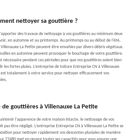
ment nettoyer sa gouttière ?
l d’apporter des travaux de nettoyage à vos gouttières au minimum deux
savoir, en automne et au printemps. Au printemps ou au début de l’été,
 Villenauxe La Petite peuvent être envahies par divers débris végétaux.
feuilles en automne peuvent provoquer le bouchage de votre gouttière.
t nécessaire pendant ces périodes pour que vos gouttières soient bien
lir les fortes pluies. L’entreprise de toiture Entreprise CN à Villenauxe
 est totalement à votre service pour nettoyer efficacement vos
les.
de gouttières à Villenauxe La Petite
maintenir l'apparence de votre maison intacte, le nettoyage de vos
it pas être négligé. L’entreprise Entreprise CN à Villenauxe La Petite se
position pour nettoyer rapidement vos descentes pluviales de manière
eur 77480 met en œuvre toutes ses capacités pour vous assurer une