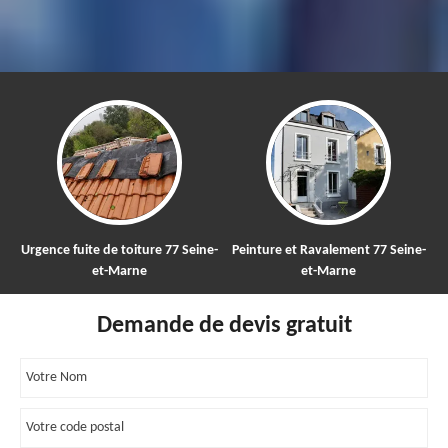
uite de toiture 77 Seine-
Peinture et Ravalement 77 Seine-
Nettoyage 
et-Marne
et-Marne
to
Demande de devis gratuit