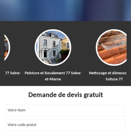
e-
Peinture et Ravalement 77 Seine-
Nettoyage et démoussage de
Po
et-Marne
toiture 77
Demande de devis gratuit