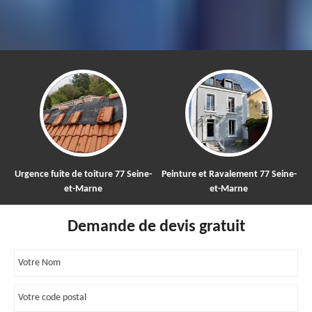
e de toiture 77 Seine-
Peinture et Ravalement 77 Seine-
Nettoyage et 
et-Marne
et-Marne
toitu
Demande de devis gratuit