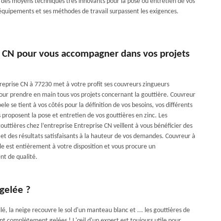
des moyens techniques très innovants pour la pose ou entretien de vos
 équipements et ses méthodes de travail surpassent les exigences.
e CN pour vous accompagner dans vos projets
treprise CN à 77230 met à votre profit ses couvreurs zingueurs
ur prendre en main tous vos projets concernant la gouttière. Couvreur
e se tient à vos côtés pour la définition de vos besoins, vos différents
s proposent la pose et entretien de vos gouttières en zinc. Les
gouttières chez l’entreprise Entreprise CN veillent à vous bénéficier des
 et des résultats satisfaisants à la hauteur de vos demandes. Couvreur à
 est entièrement à votre disposition et vous procure un
 de qualité.
gelée ?
allé, la neige recouvre le sol d'un manteau blanc et ... les gouttières de
nt complètement gelées ! L'œil d'un expert est toujours utile pour