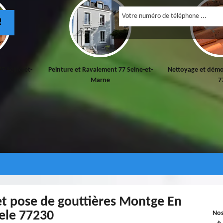
!
ent 77 Seine-et-
Nettoyage et démoussage de toiture
Pose et netto
e
77
et pose de gouttières Montge En
ele 77230
No