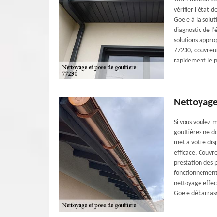
vérifier l'état 
Goele à la solu
diagnostic de l’
solutions approp
77230, couvreur 
rapidement le p
Nettoyage
Si vous voulez 
gouttières ne d
met à votre dis
efficace. Couvr
prestation des p
fonctionnement 
nettoyage effe
Goele débarrass