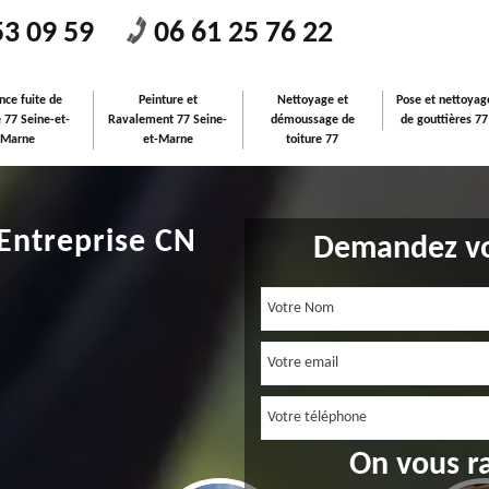
53 09 59
06 61 25 76 22
nce fuite de
Peinture et
Nettoyage et
Pose et nettoyag
e 77 Seine-et-
Ravalement 77 Seine-
démoussage de
de gouttières 77
Marne
et-Marne
toiture 77
 Entreprise CN
Demandez vo
On vous r