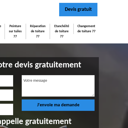
Devis gratuit
e
Peinture
Réparation
Etanchéité
Changement
sur tuiles
de toiture
de toiture
de toiture 77
77
77
77
tre devis gratuitement
appelle gratuitement