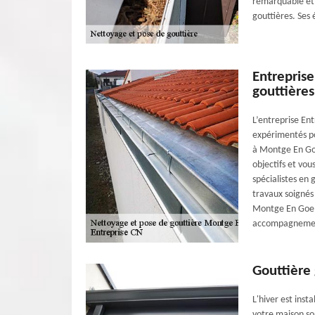
remarquable et 
gouttières. Ses
Entrepris
gouttières
L’entreprise En
expérimentés po
à Montge En Goel
objectifs et vou
spécialistes en 
travaux soignés
Montge En Goele
accompagnement
Gouttière 
L'hiver est inst
votre maison so