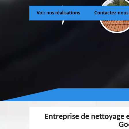
Voir nos réalisations
Contactez-nous
Urgence fuite de toiture 77 Seine-et-
Peinture et Ravalem
Marne
Marn
Entreprise de nettoyage 
Go