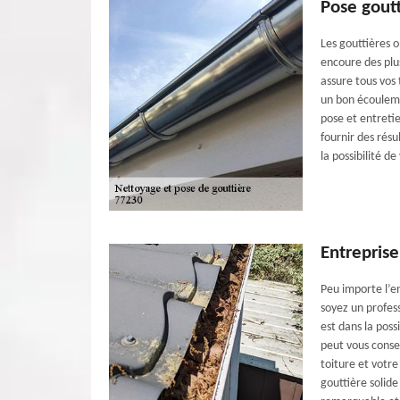
Pose gout
Les gouttières o
encoure des plus
assure tous vos 
un bon écouleme
pose et entreti
fournir des rés
la possibilité d
Entreprise
Peu importe l’e
soyez un profes
est dans la poss
peut vous consei
toiture et votr
gouttière solide