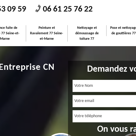
53 09 59
06 61 25 76 22
nce fuite de
Peinture et
Nettoyage et
Pose et nettoyag
e 77 Seine-et-
Ravalement 77 Seine-
démoussage de
de gouttières 77
Marne
et-Marne
toiture 77
 Entreprise CN
Demandez vo
On vous r