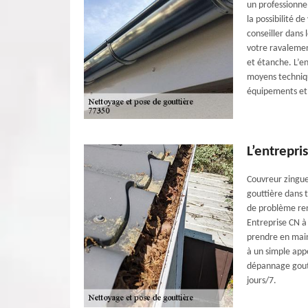
un professionne
la possibilité d
conseiller dans 
votre ravalemen
et étanche. L’e
moyens techniqu
équipements et 
L’entrepri
Couvreur zingue
gouttière dans t
de problème ren
Entreprise CN à
prendre en main
à un simple app
dépannage goutt
jours/7.