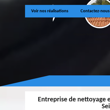
Voir nos réalisations
Contactez-nous
Couvreur 77
Urgence fuite de toiture 
Marne
Entreprise de nettoyage 
Se