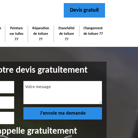
Devis gratuit
e
Peinture
Réparation
Etanchéité
Changement
sur tuiles
de toiture
de toiture
de toiture 77
77
77
77
tre devis gratuitement
appelle gratuitement