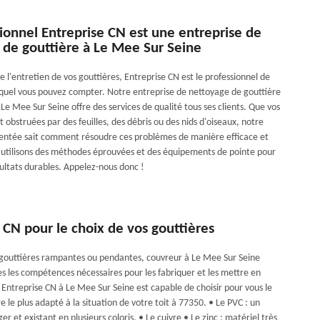
ionnel Entreprise CN est une entreprise de
 de gouttière à Le Mee Sur Seine
 de l'entretien de vos gouttières, Entreprise CN est le professionnel de
equel vous pouvez compter. Notre entreprise de nettoyage de gouttière
Le Mee Sur Seine offre des services de qualité tous ses clients. Que vos
t obstruées par des feuilles, des débris ou des nids d'oiseaux, notre
entée sait comment résoudre ces problèmes de manière efficace et
 utilisons des méthodes éprouvées et des équipements de pointe pour
sultats durables. Appelez-nous donc !
 CN pour le choix de vos gouttières
 gouttières rampantes ou pendantes, couvreur à Le Mee Sur Seine
es les compétences nécessaires pour les fabriquer et les mettre en
 Entreprise CN à Le Mee Sur Seine est capable de choisir pour vous le
e le plus adapté à la situation de votre toit à 77350. • Le PVC : un
ger et existant en plusieurs coloris. • Le cuivre • Le zinc : matériel très