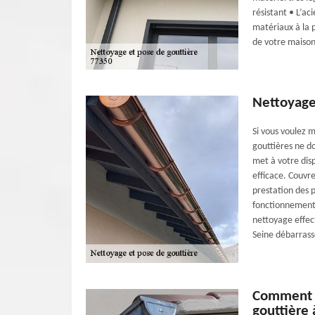
résistant • L’a
matériaux à la p
de votre maison
Nettoyage
Si vous voulez 
gouttières ne do
met à votre dis
efficace. Couvr
prestation des p
fonctionnement 
nettoyage effec
Seine débarrasse
Comment E
gouttière 