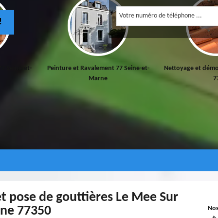
!
77 Seine-et-
Peinture et Ravalement 77 Seine-et-
Nettoyage et démo
Marne
7
et pose de gouttières Le Mee Sur
ine 77350
No