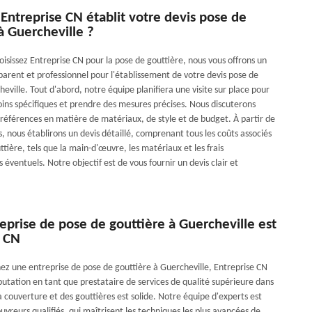
ntreprise CN établit votre devis pose de
à Guercheville ?
isissez Entreprise CN pour la pose de gouttière, nous vous offrons un
parent et professionnel pour l'établissement de votre devis pose de
eville. Tout d'abord, notre équipe planifiera une visite sur place pour
oins spécifiques et prendre des mesures précises. Nous discuterons
préférences en matière de matériaux, de style et de budget. À partir de
, nous établirons un devis détaillé, comprenant tous les coûts associés
ttière, tels que la main-d'œuvre, les matériaux et les frais
éventuels. Notre objectif est de vous fournir un devis clair et
eprise de pose de gouttière à Guercheville est
e CN
hez une entreprise de pose de gouttière à Guercheville, Entreprise CN
putation en tant que prestataire de services de qualité supérieure dans
 couverture et des gouttières est solide. Notre équipe d'experts est
vreurs qualifiés, qui maîtrisent les techniques les plus avancées de