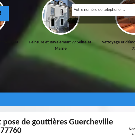
!
77 Seine-et-
Peinture et Ravalement 77 Seine-et-
Nettoyage et démo
Marne
7
t pose de gouttières Guercheville
77760
No