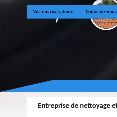
Voir nos réalisations
Contactez-nous
Couvreur 77
Urgence fuite de toiture 
Marne
Entreprise de nettoyage e