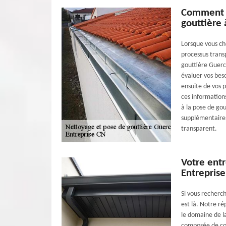
Comment E
gouttière 
Lorsque vous cho
processus trans
gouttière Guerch
évaluer vos bes
ensuite de vos 
ces informations
à la pose de gou
supplémentaires 
transparent.
Votre entr
Entrepris
Si vous recherc
est là. Notre ré
le domaine de la
composée de cou