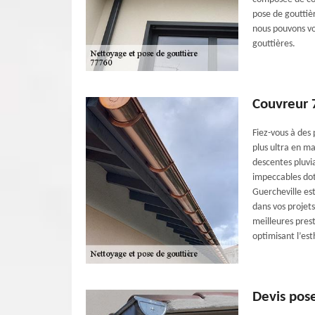
pose de gouttiè
nous pouvons vo
gouttières.
Couvreur 7
Fiez-vous à des
plus ultra en ma
descentes pluvi
impeccables dot
Guercheville est
dans vos projets
meilleures prest
optimisant l’est
Devis pose