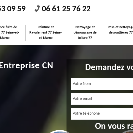
53 09 59
06 61 25 76 22
nce fuite de
Peinture et
Nettoyage et
Pose et nettoyag
e 77 Seine-et-
Ravalement 77 Seine-
démoussage de
de gouttières 77
Marne
et-Marne
toiture 77
 Entreprise CN
Demandez vo
On vous r