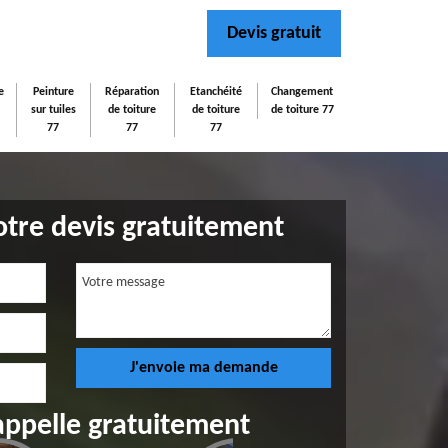
Devis gratuit
e
Peinture
Réparation
Etanchéité
Changement
sur tuiles
de toiture
de toiture
de toiture 77
77
77
77
tre devis gratuitement
appelle gratuitement