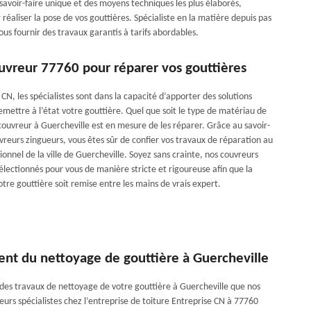
savoir-faire unique et des moyens techniques les plus élaborés,
 réaliser la pose de vos gouttières. Spécialiste en la matière depuis pas
s fournir des travaux garantis à tarifs abordables.
uvreur 77760 pour réparer vos gouttières
CN, les spécialistes sont dans la capacité d’apporter des solutions
emettre à l’état votre gouttière. Quel que soit le type de matériau de
couvreur à Guercheville est en mesure de les réparer. Grâce au savoir-
vreurs zingueurs, vous êtes sûr de confier vos travaux de réparation au
ionnel de la ville de Guercheville. Soyez sans crainte, nos couvreurs
électionnés pour vous de manière stricte et rigoureuse afin que la
tre gouttière soit remise entre les mains de vrais expert.
nt du nettoyage de gouttière à Guercheville
s des travaux de nettoyage de votre gouttière à Guercheville que nos
urs spécialistes chez l’entreprise de toiture Entreprise CN à 77760