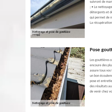
suivront de man
; • Le nettoyage
détergents et de
qui permet de n
La récupération
Pose gout
Les gouttières o
encoure des plus
assure tous vos 
un bon écouleme
pose et entreti
des résultats au
de venir chez v