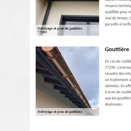
moyens techniqu
qualifiée pour r
mal de temps, c
garantis à tarif
Gouttière 
En cas de rouil
77390. L’entrep
réussite des int
un traitement an
abîmées. En effe
traces de rouil
que les gouttièr
douteuses.