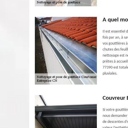
A quel mo
Il est essentie
fois par an, à 
vos gouttières 
chutes des feui
nettoyage est n
prêtes à accueil
77390 est total
pluviales.
Couvreur E
Si votre gouttiè
nous demander u
de descentes d’
valeur l’esthéti