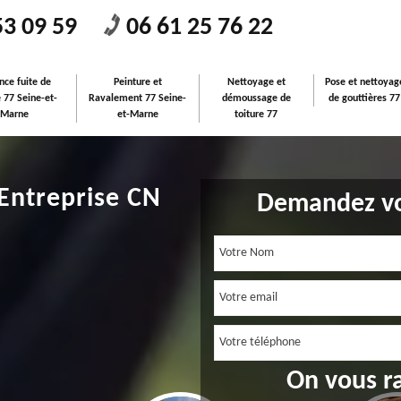
53 09 59
06 61 25 76 22
nce fuite de
Peinture et
Nettoyage et
Pose et nettoyag
e 77 Seine-et-
Ravalement 77 Seine-
démoussage de
de gouttières 77
Marne
et-Marne
toiture 77
 Entreprise CN
Demandez vo
On vous r