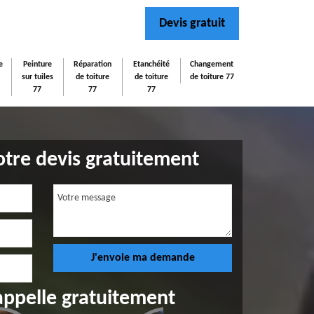
Devis gratuit
e
Peinture
Réparation
Etanchéité
Changement
sur tuiles
de toiture
de toiture
de toiture 77
77
77
77
tre devis gratuitement
appelle gratuitement