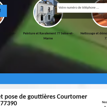
!
t 77 Seine-et-
Nettoyage et démoussage de toiture
Pose et nettoy
77
et pose de gouttières Courtomer
77390
No