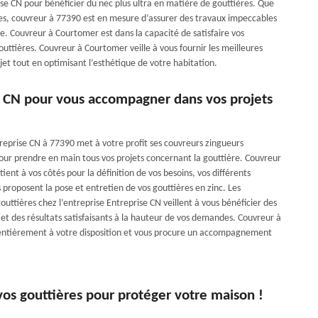
se CN pour bénéficier du nec plus ultra en matière de gouttières. Que
iales, couvreur à 77390 est en mesure d’assurer des travaux impeccables
e. Couvreur à Courtomer est dans la capacité de satisfaire vos
outtières. Couvreur à Courtomer veille à vous fournir les meilleures
ojet tout en optimisant l’esthétique de votre habitation.
e CN pour vous accompagner dans vos projets
treprise CN à 77390 met à votre profit ses couvreurs zingueurs
ur prendre en main tous vos projets concernant la gouttière. Couvreur
ient à vos côtés pour la définition de vos besoins, vos différents
s proposent la pose et entretien de vos gouttières en zinc. Les
gouttières chez l’entreprise Entreprise CN veillent à vous bénéficier des
 et des résultats satisfaisants à la hauteur de vos demandes. Couvreur à
entièrement à votre disposition et vous procure un accompagnement
os gouttières pour protéger votre maison !