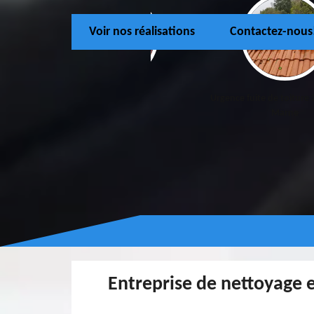
Voir nos réalisations
Contactez-nous
Urgence fuite de toiture 77 Seine-et-
Peinture et Ravalemen
Marne
Marne
Entreprise de nettoyage 