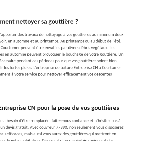
ment nettoyer sa gouttière ?
l d’apporter des travaux de nettoyage à vos gouttières au minimum deux
savoir, en automne et au printemps. Au printemps ou au début de l’été,
à Courtomer peuvent être envahies par divers débris végétaux. Les
lles en automne peuvent provoquer le bouchage de votre gouttière. Un
écessaire pendant ces périodes pour que vos gouttières soient bien
lir les fortes pluies. L’entreprise de toiture Entreprise CN à Courtomer
ement à votre service pour nettoyer efficacement vos descentes
ntreprise CN pour la pose de vos gouttières
re a besoin d’être remplacée, faites-nous confiance et n’hésitez pas à
n devis gratuit. Avec couvreur 77390, non seulement vous disposerez
eau efficaces, mais aussi vous aurez des gouttières qui mettront en
que de votre habitation. Disposant d’un savoir-faire unique et des