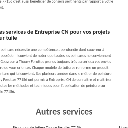
 77156 c'est aussi bénéficier de conseils pertinents par rapport à votre
it.
 les services de Entreprise CN pour vos projets
ur tuile
e peinture nécessite une compétence approfondie dont couvreur à
 possède. Il convient de noter que toutes les peintures ne conviennent
. Couvreur à Thoury Ferottes prends toujours très au sérieux vos envies
re de vous orienter. Chaque modèle de toitures renferme un produit
inture qui lui convient. Ses plusieurs années dans le métier de peinture
ury Ferottes 77156 ont permis à Entreprise CN de connaitre et maitriser
utes les méthodes et techniques pour l’application de peinture sur
 le 77156.
Autres services
Réparation de toiture Thoury Ferottes 77156
Urgen