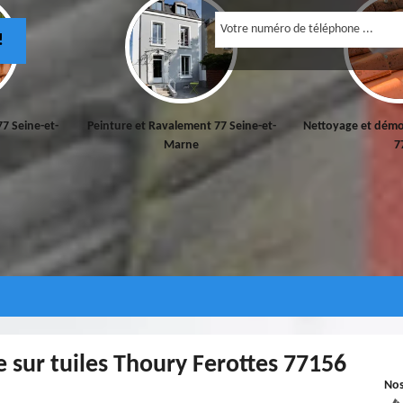
!
einture et Ravalement 77 Seine-et-
Nettoyage et démoussage de toitur
Marne
77
e sur tuiles Thoury Ferottes 77156
No