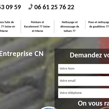
53 09 59
06 61 25 76 22
nce fuite de
Peinture et
Nettoyage et
Pose et nettoyag
e 77 Seine-et-
Ravalement 77 Seine-
démoussage de
de gouttières 77
Marne
et-Marne
toiture 77
 Entreprise CN
Demandez vo
On vous r