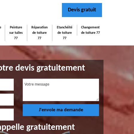
Devis gratuit
e
Peinture
Réparation
Etanchéité
Changement
sur tuiles
de toiture
de toiture
de toiture 77
77
77
77
tre devis gratuitement
appelle gratuitement