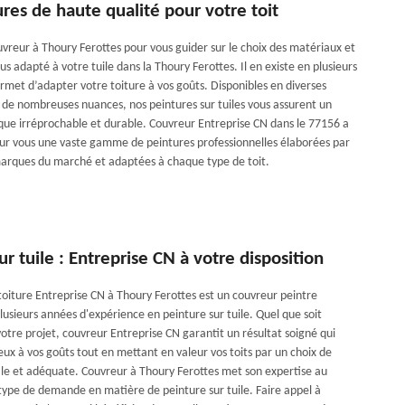
res de haute qualité pour votre toit
vreur à Thoury Ferottes pour vous guider sur le choix des matériaux et
plus adapté à votre tuile dans la Thoury Ferottes. Il en existe en plusieurs
ermet d’adapter votre toiture à vos goûts. Disponibles en diverses
s de nombreuses nuances, nos peintures sur tuiles vous assurent un
ique irréprochable et durable. Couvreur Entreprise CN dans le 77156 a
ur vous une vaste gamme de peintures professionnelles élaborées par
marques du marché et adaptées à chaque type de toit.
ur tuile : Entreprise CN à votre disposition
 toiture Entreprise CN à Thoury Ferottes est un couvreur peintre
usieurs années d'expérience en peinture sur tuile. Quel que soit
otre projet, couvreur Entreprise CN garantit un résultat soigné qui
ux à vos goûts tout en mettant en valeur vos toits par un choix de
ale et adéquate. Couvreur à Thoury Ferottes met son expertise au
 type de demande en matière de peinture sur tuile. Faire appel à