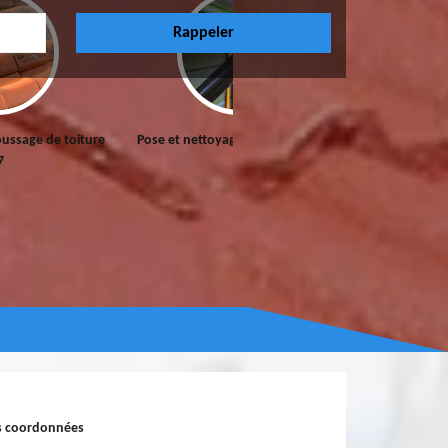
e
Pose et nettoyage de gouttières 77
Peinture sur tuiles 77
s coordonnées