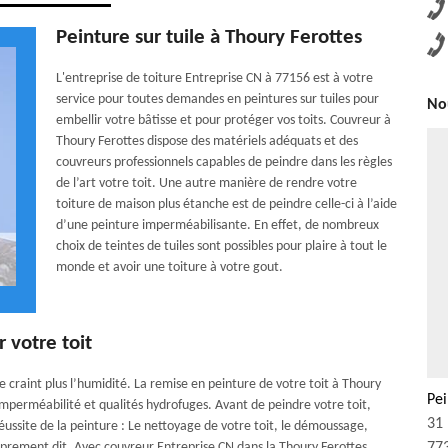
Peinture sur tuile à Thoury Ferottes
L'entreprise de toiture Entreprise CN à 77156 est à votre
service pour toutes demandes en peintures sur tuiles pour
Nou
embellir votre bâtisse et pour protéger vos toits. Couvreur à
Thoury Ferottes dispose des matériels adéquats et des
couvreurs professionnels capables de peindre dans les règles
de l’art votre toit. Une autre manière de rendre votre
toiture de maison plus étanche est de peindre celle-ci à l’aide
d’une peinture imperméabilisante. En effet, de nombreux
choix de teintes de tuiles sont possibles pour plaire à tout le
monde et avoir une toiture à votre gout.
r votre toit
e craint plus l’humidité. La remise en peinture de votre toit à Thoury
Pei
imperméabilité et qualités hydrofuges. Avant de peindre votre toit,
31 
éussite de la peinture : Le nettoyage de votre toit, le démoussage,
roprement dit. Avec couvreur Entreprise CN dans la Thoury Ferottes,