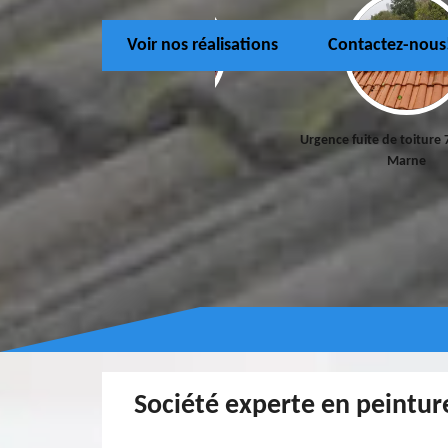
Voir nos réalisations
Contactez-nous
Couvreur 77
Urgence fuite de toiture 77 Seine-et-
P
Marne
Société experte en peintur