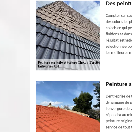
Des peintu
Compter sur cou
des coloris les 
coloris ce qui p
finitions et dan
résultat esthét
sélectionnée po
les meilleures 
Peinture s
L’entreprise de
dynamique de pl
l'envergure de v
répondra au mie
peinture origin
service de tout