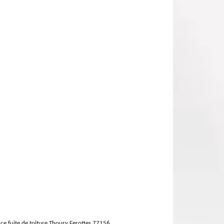
ce fuite de toiture Thoury Ferottes 77156