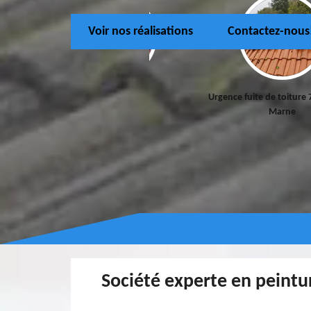
Voir nos réalisations
Contactez-nous
Couvreur 77
Urgence fuite de toiture 
Marne
Société experte en peintu