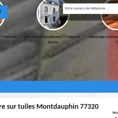
!
77 Seine-et-
Peinture et Ravalement 77 Seine-et-
Nettoyage et démo
Marne
7
re sur tuiles Montdauphin 77320
No