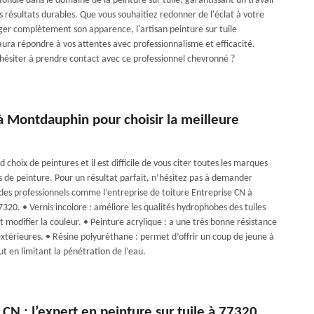
ondie dans le domaine de la peinture sur tuile, garantissant un travail
s résultats durables. Que vous souhaitiez redonner de l'éclat à votre
ger complètement son apparence, l'artisan peinture sur tuile
aura répondre à vos attentes avec professionnalisme et efficacité.
 hésiter à prendre contact avec ce professionnel chevronné ?
à Montdauphin pour choisir la meilleure
d choix de peintures et il est difficile de vous citer toutes les marques
s de peinture. Pour un résultat parfait, n’hésitez pas à demander
 des professionnels comme l’entreprise de toiture Entreprise CN à
20. • Vernis incolore : améliore les qualités hydrophobes des tuiles
 modifier la couleur. • Peinture acrylique : a une très bonne résistance
extérieures. • Résine polyuréthane : permet d’offrir un coup de jeune à
ut en limitant la pénétration de l’eau.
 CN : l’expert en peinture sur tuile à 77320