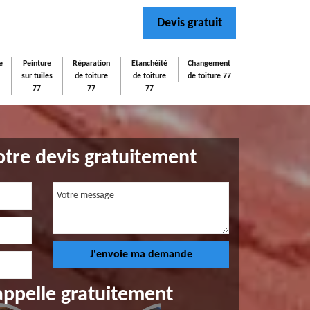
Devis gratuit
e
Peinture
Réparation
Etanchéité
Changement
sur tuiles
de toiture
de toiture
de toiture 77
77
77
77
tre devis gratuitement
appelle gratuitement