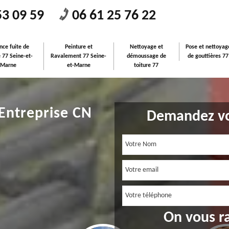
53 09 59
06 61 25 76 22
nce fuite de
Peinture et
Nettoyage et
Pose et nettoyag
e 77 Seine-et-
Ravalement 77 Seine-
démoussage de
de gouttières 77
Marne
et-Marne
toiture 77
 Entreprise CN
Demandez vo
On vous r