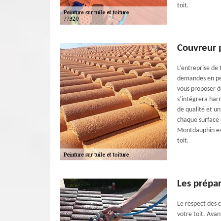
toit.
Couvreur p
L’entreprise de
demandes en pei
vous proposer de
s’intégrera har
de qualité et u
chaque surface e
Montdauphin est
toit.
Les prépar
Le respect des c
votre toit. Ava