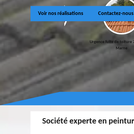
Voir nos réalisations
Contactez-nous
Couvreur 77
Urgence fuite de toiture 
Marne
Société experte en peintur