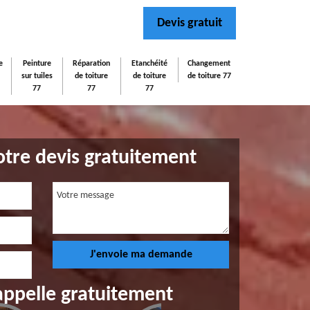
Devis gratuit
e
Peinture
Réparation
Etanchéité
Changement
sur tuiles
de toiture
de toiture
de toiture 77
77
77
77
tre devis gratuitement
appelle gratuitement