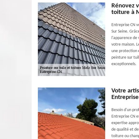
Rénovez vo
toiture à 
Entreprise CN vo
Sur Seine. Grâce
l'apparence de v
votre maison. Le
une protection e
peinture sur tui
exceptionnels.
Votre arti
Entrepris
Besoin d'un prof
Entreprise CN es
expertise approf
de qualité et de
toiture ou chan