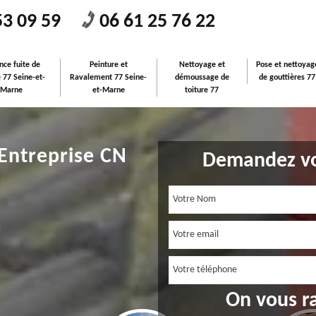
53 09 59
06 61 25 76 22
nce fuite de
Peinture et
Nettoyage et
Pose et nettoyag
e 77 Seine-et-
Ravalement 77 Seine-
démoussage de
de gouttières 77
Marne
et-Marne
toiture 77
 Entreprise CN
Demandez vo
On vous r