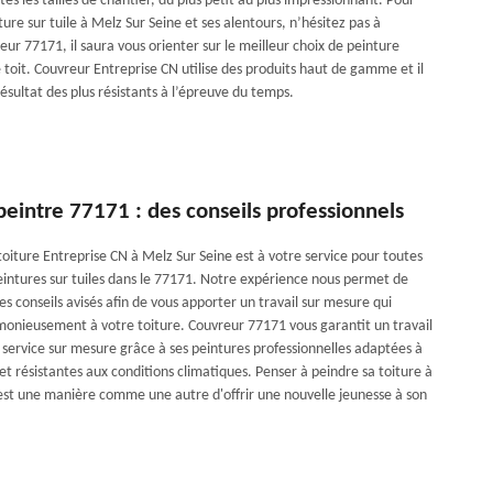
tes les tailles de chantier, du plus petit au plus impressionnant. Pour
ture sur tuile à Melz Sur Seine et ses alentours, n’hésitez pas à
ur 77171, il saura vous orienter sur le meilleur choix de peinture
 toit. Couvreur Entreprise CN utilise des produits haut de gamme et il
ésultat des plus résistants à l’épreuve du temps.
eintre 77171 : des conseils professionnels
toiture Entreprise CN à Melz Sur Seine est à votre service pour toutes
ntures sur tuiles dans le 77171. Notre expérience nous permet de
s conseils avisés afin de vous apporter un travail sur mesure qui
monieusement à votre toiture. Couvreur 77171 vous garantit un travail
n service sur mesure grâce à ses peintures professionnelles adaptées à
t résistantes aux conditions climatiques. Penser à peindre sa toiture à
est une manière comme une autre d'offrir une nouvelle jeunesse à son