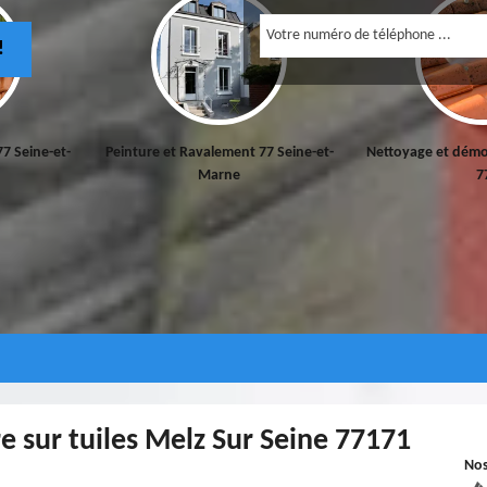
!
77 Seine-et-
Peinture et Ravalement 77 Seine-et-
Nettoyage et démo
Marne
7
e sur tuiles Melz Sur Seine 77171
No