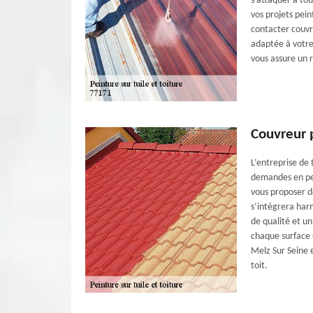
s’attaquer à tou
vos projets pein
contacter couvre
adaptée à votre
vous assure un r
Couvreur p
L’entreprise de 
demandes en pei
vous proposer de
s’intégrera har
de qualité et u
chaque surface e
Melz Sur Seine 
toit.