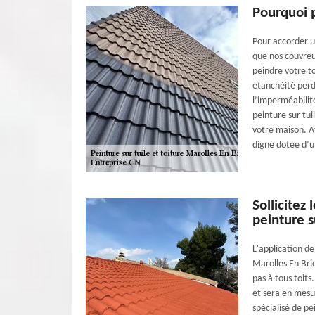
Pourquoi p
Pour accorder un
que nos couvreu
peindre votre t
étanchéité perdu
l’imperméabilit
peinture sur tu
votre maison. A
digne dotée d’un
Sollicitez
peinture s
L'application d
Marolles En Bri
pas à tous toits
et sera en mesu
spécialisé de pe