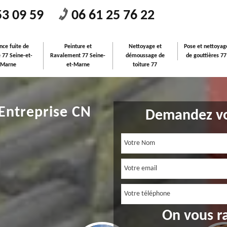
53 09 59
06 61 25 76 22
nce fuite de
Peinture et
Nettoyage et
Pose et nettoyag
e 77 Seine-et-
Ravalement 77 Seine-
démoussage de
de gouttières 77
Marne
et-Marne
toiture 77
 Entreprise CN
Demandez vo
On vous r