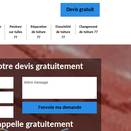
Devis gratuit
e
Peinture
Réparation
Etanchéité
Changement
sur tuiles
de toiture
de toiture
de toiture 77
77
77
77
tre devis gratuitement
appelle gratuitement