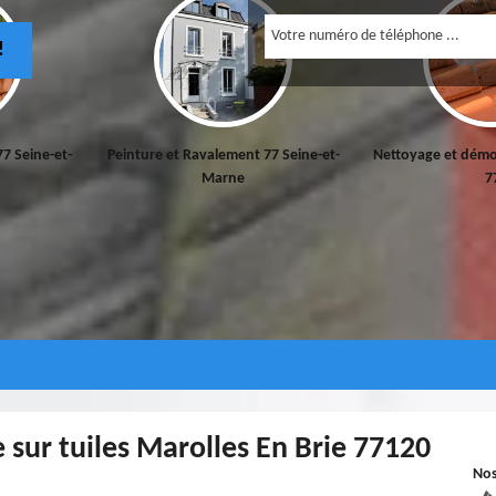
!
77 Seine-et-
Peinture et Ravalement 77 Seine-et-
Nettoyage et démo
Marne
7
 sur tuiles Marolles En Brie 77120
No