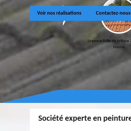
Voir nos réalisations
Contactez-nous
Couvreur 77
Urgence fuite de toiture 
Marne
Société experte en peinture