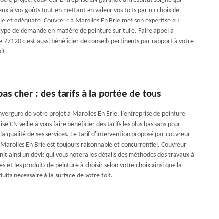
otre projet, couvreur Entreprise CN garantit un résultat soigné qui
ux à vos goûts tout en mettant en valeur vos toits par un choix de
ale et adéquate. Couvreur à Marolles En Brie met son expertise au
 type de demande en matière de peinture sur tuile. Faire appel à
 77120 c'est aussi bénéficier de conseils pertinents par rapport à votre
it.
as cher : des tarifs à la portée de tous
nvergure de votre projet à Marolles En Brie, l’entreprise de peinture
ise CN veille à vous faire bénéficier des tarifs les plus bas sans pour
la qualité de ses services. Le tarif d'intervention proposé par couvreur
 Marolles En Brie est toujours raisonnable et concurrentiel. Couvreur
it ainsi un devis qui vous notera les détails des méthodes des travaux à
es et les produits de peinture à choisir selon votre choix ainsi que la
uits nécessaire à la surface de votre toit.