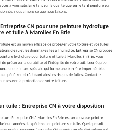
tes à vous satisfaire tant sur la qualité que sur le tarif peinture sur
ionnés, nous aimons ce que nous faisons.
 Entreprise CN pour une peinture hydrofuge
re et tuile à Marolles En Brie
rofuge est un moyen efficace de protéger votre toiture et vos tuiles
trations d'eau et les dommages liés à l'humidité. Entreprise CN propose
peinture hydrofuge pour toiture et tuile à Marolles En Brie, vous
 de préserver la durabilité et l'intégrité de votre toit. Leur équipe
quera une peinture spéciale qui forme une barrière imperméable,
de pénétrer et réduisant ainsi les risques de fuites. Contactez
ur assurer la protection de votre toiture.
ur tuile : Entreprise CN à votre disposition
toiture Entreprise CN à Marolles En Brie est un couvreur peintre
usieurs années d'expérience en peinture sur tuile. Quel que soit