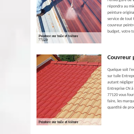
l'envergure de v
répondra au mie
peinture origin
service de tout
couvreur peintre
budget, votre to
Couvreur p
Quelque soit l’e
sur tuile Entrepr
autant négliger 
Entreprise CN à
77120 vous fourn
faire, les marqu
quantité de prod