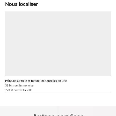
Nous localiser
Peinture sur tuile et toiture Maisoncelles En Brie
31 bis rue Sermonoise
77380 Combs La Ville