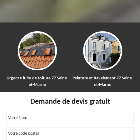
e de toiture 77 Seine-
Peinture et Ravalement 77 Seine-
Nettoyage et 
et-Marne
et-Marne
toitu
Demande de devis gratuit