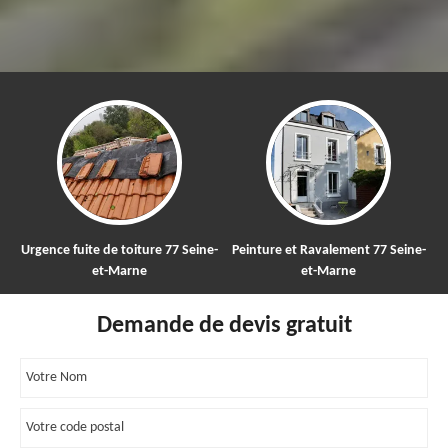
uite de toiture 77 Seine-
Peinture et Ravalement 77 Seine-
Nettoyage 
et-Marne
et-Marne
to
Demande de devis gratuit