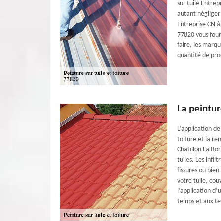
sur tuile Entrepr
autant négliger 
Entreprise CN à
77820 vous fourn
faire, les marqu
quantité de prod
La peintu
L’application de
toiture et la r
Chatillon La Bor
tuiles. Les infi
fissures ou bie
votre tuile, co
l’application d
temps et aux t