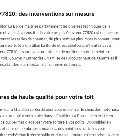
77820: des interventions sur mesure
illon La Borde maîtrise parfaitement les diverses techniques de la
le et veille à la réussite de votre projet. Couvreur 77820 est en mesure
toutes les tailles de chantier, du plus petit au plus impressionnant. Pour
ture sur tuile à Chatillon La Borde et ses alentours, n’hésitez pas à
ur 77820, il saura vous orienter sur le meilleur choix de peinture
 toit. Couvreur Entreprise CN utilise des produits haut de gamme et il
ésultat des plus résistants à l’épreuve du temps.
res de haute qualité pour votre toit
vreur à Chatillon La Borde pour vous guider sur le choix des matériaux
es plus adapté à votre tuile dans la Chatillon La Borde. Il en existe en
s ce qui permet d’adapter votre toiture à vos goûts. Disponibles en
ns et dans de nombreuses nuances, nos peintures sur tuiles vous
ultat esthétique irréprochable et durable. Couvreur Entreprise CN dans