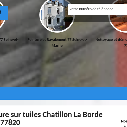
!
77 Seine-et-
Peinture et Ravalement 77 Seine-et-
Nettoyage et démo
Marne
7
re sur tuiles Chatillon La Borde
77820
No