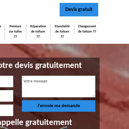
Devis gratuit
e
Peinture
Réparation
Etanchéité
Changement
sur tuiles
de toiture
de toiture
de toiture 77
77
77
77
tre devis gratuitement
appelle gratuitement