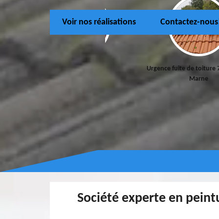
Voir nos réalisations
Contactez-nous
Couvreur 77
Urgence fuite de toiture 
Marne
Société experte en peintu