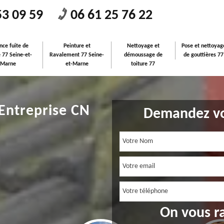
53 09 59
06 61 25 76 22
nce fuite de
Peinture et
Nettoyage et
Pose et nettoyag
e 77 Seine-et-
Ravalement 77 Seine-
démoussage de
de gouttières 77
Marne
et-Marne
toiture 77
 Entreprise CN
Demandez vo
On vous r