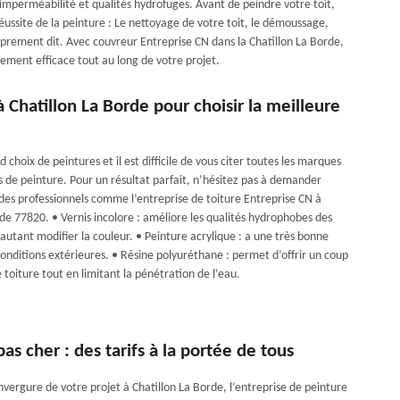
imperméabilité et qualités hydrofuges. Avant de peindre votre toit,
éussite de la peinture : Le nettoyage de votre toit, le démoussage,
oprement dit. Avec couvreur Entreprise CN dans la Chatillon La Borde,
ement efficace tout au long de votre projet.
 Chatillon La Borde pour choisir la meilleure
d choix de peintures et il est difficile de vous citer toutes les marques
s de peinture. Pour un résultat parfait, n’hésitez pas à demander
 des professionnels comme l’entreprise de toiture Entreprise CN à
de 77820. • Vernis incolore : améliore les qualités hydrophobes des
 autant modifier la couleur. • Peinture acrylique : a une très bonne
conditions extérieures. • Résine polyuréthane : permet d’offrir un coup
 toiture tout en limitant la pénétration de l’eau.
as cher : des tarifs à la portée de tous
nvergure de votre projet à Chatillon La Borde, l’entreprise de peinture