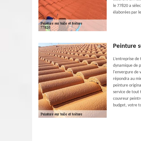
le 77820 a séle
élaborées par l
Peinture s
L’entreprise de 
dynamique de pl
l'envergure de v
répondra au mie
peinture origin
service de tout
couvreur peintre
budget, votre to