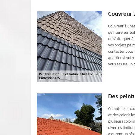
Couvreur 
Couvreur à Chat
peinture sur tui
de s’attaquer à 
vos projets pein
contacter couvre
adaptée à votre
vous assure un r
Des peintu
Compter sur cou
et des coloris l
plusieurs colori
diverses finitio
assurent un rés