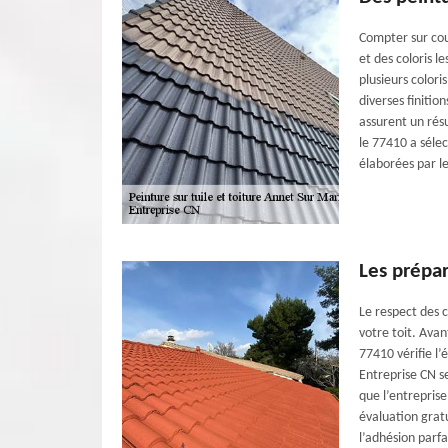
Compter sur cou
et des coloris l
plusieurs colori
diverses finitio
assurent un rés
le 77410 a séle
élaborées par l
Les prépar
Le respect des c
votre toit. Avan
77410 vérifie l’
Entreprise CN se
que l’entrepris
évaluation gratu
l’adhésion parfa