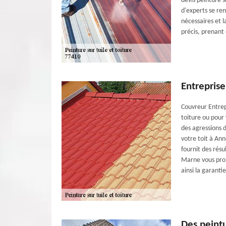
devis peinture 
d'experts se ren
nécessaires et l
précis, prenant 
Entreprise
Couvreur Entrepr
toiture ou pour 
des agressions 
votre toit à An
fournit des résu
Marne vous prop
ainsi la garantie
Des peintu