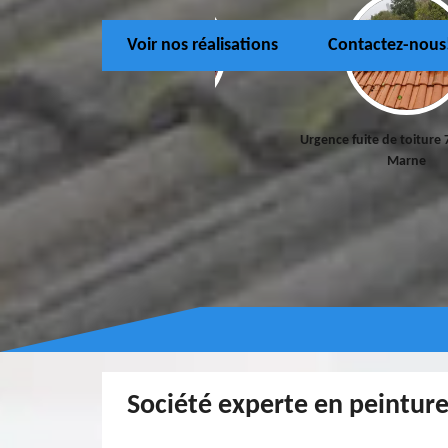
Voir nos réalisations
Contactez-nous
Couvreur 77
Urgence fuite de toiture 
Marne
Société experte en peinture