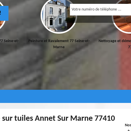
!
77 Seine-et-
Peinture et Ravalement 77 Seine-et-
Nettoyage et démo
Marne
7
 sur tuiles Annet Sur Marne 77410
No