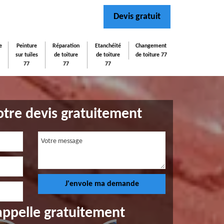
Devis gratuit
e
Peinture
Réparation
Etanchéité
Changement
sur tuiles
de toiture
de toiture
de toiture 77
77
77
77
tre devis gratuitement
appelle gratuitement