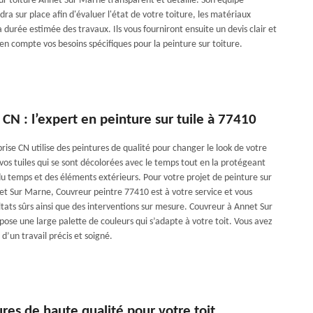
sur toiture Annet Sur Marne transparent et détaillé. Son équipe
dra sur place afin d'évaluer l'état de votre toiture, les matériaux
a durée estimée des travaux. Ils vous fourniront ensuite un devis clair et
en compte vos besoins spécifiques pour la peinture sur toiture.
 CN : l’expert en peinture sur tuile à 77410
ise CN utilise des peintures de qualité pour changer le look de votre
vos tuiles qui se sont décolorées avec le temps tout en la protégeant
du temps et des éléments extérieurs. Pour votre projet de peinture sur
net Sur Marne, Couvreur peintre 77410 est à votre service et vous
ltats sûrs ainsi que des interventions sur mesure. Couvreur à Annet Sur
ose une large palette de couleurs qui s’adapte à votre toit. Vous avez
 d’un travail précis et soigné.
res de haute qualité pour votre toit