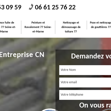
53 09 59
06 61 25 76 22
nce fuite de
Peinture et
Nettoyage et
Pose et nettoyag
e 77 Seine-et-
Ravalement 77 Seine-
démoussage de
de gouttières 77
Marne
et-Marne
toiture 77
 Entreprise CN
Demandez vo
On vous r