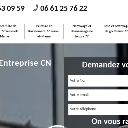
53 09 59
06 61 25 76 22
nce fuite de
Peinture et
Nettoyage et
Pose et nettoyag
e 77 Seine-et-
Ravalement 77 Seine-
démoussage de
de gouttières 77
Marne
et-Marne
toiture 77
 Entreprise CN
Demandez vo
On vous r