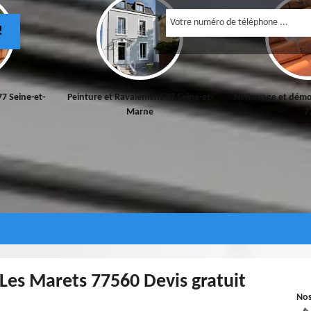
!
77 Seine-et-
Peinture et Ravalement 77 Seine-et-
Nettoyage et démo
Marne
7
Les Marets 77560 Devis gratuit
No