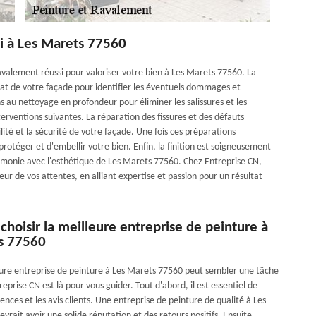
si à Les Marets 77560
valement réussi pour valoriser votre bien à Les Marets 77560. La
tat de votre façade pour identifier les éventuels dommages et
s au nettoyage en profondeur pour éliminer les salissures et les
terventions suivantes. La réparation des fissures et des défauts
lité et la sécurité de votre façade. Une fois ces préparations
protéger et d'embellir votre bien. Enfin, la finition est soigneusement
harmonie avec l'esthétique de Les Marets 77560. Chez Entreprise CN,
ur de vos attentes, en alliant expertise et passion pour un résultat
oisir la meilleure entreprise de peinture à
s 77560
leure entreprise de peinture à Les Marets 77560 peut sembler une tâche
eprise CN est là pour vous guider. Tout d'abord, il est essentiel de
érences et les avis clients. Une entreprise de peinture de qualité à Les
rait avoir une solide réputation et des retours positifs. Ensuite,