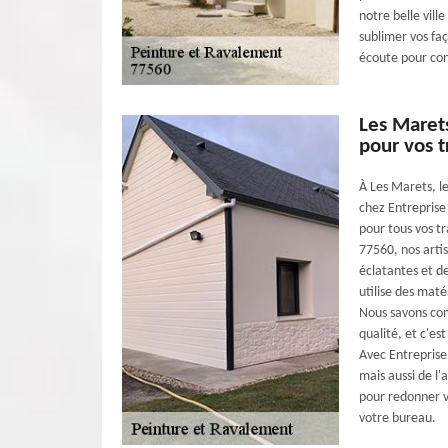
notre belle vill
sublimer vos fa
écoute pour con
Les Marets
pour vos 
À Les Marets, le
chez Entreprise 
pour tous vos tr
77560, nos arti
éclatantes et d
utilise des maté
Nous savons com
qualité, et c'es
Avec Entreprise
mais aussi de l'
pour redonner v
votre bureau.