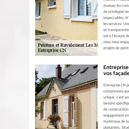
évaluez les com
de privilégier l
impeccables. N'
les services. U
et transparente
est à l'écoute d
nous nous engag
projets de pein
Entrepris
vos façad
Entreprise CN p
comprenons que 
unique, c'est p
besoins spécifi
de construction 
engagement enver
matériaux de ha
plaisantes. Sit