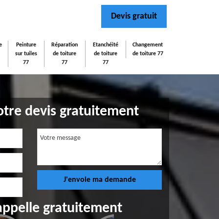
Devis gratuit
e
Peinture
Réparation
Etanchéité
Changement
sur tuiles
de toiture
de toiture
de toiture 77
77
77
77
tre devis gratuitement
appelle gratuitement