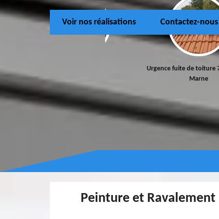
Voir nos réalisations
Contactez-nous
Couvreur 77
Urgence fuite de toiture 
Marne
Peinture et Ravalement 